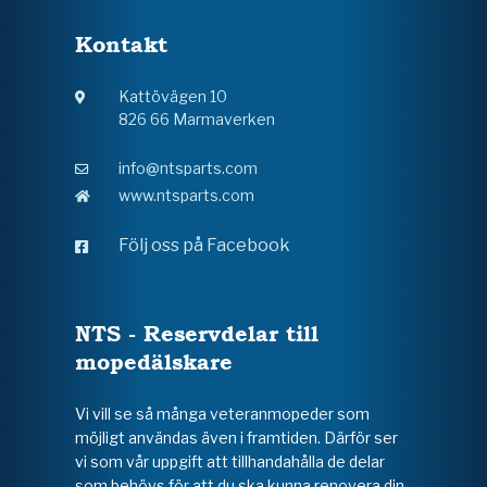
Kontakt
Kattövägen 10
826 66 Marmaverken
info@ntsparts.com
www.ntsparts.com
Följ oss på Facebook
NTS - Reservdelar till
mopedälskare
Vi vill se så många veteranmopeder som
möjligt användas även i framtiden. Därför ser
vi som vår uppgift att tillhandahålla de delar
som behövs för att du ska kunna renovera din