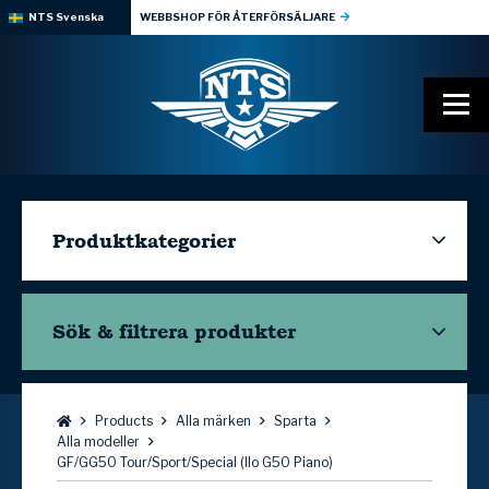
NTS Svenska
WEBBSHOP FÖR ÅTERFÖRSÄLJARE
Produktkategorier
Sök & filtrera
produkter
Bläddra:
Products
Alla märken
Sparta
Alla modeller
GF/GG50 Tour/Sport/Special (Ilo G50 Piano)