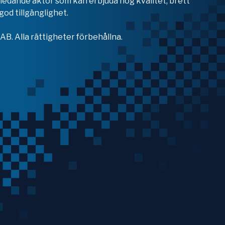
en ledande aktör som kan erbjuda hög kvalitet, brett
od tillgänglighet.
B. Alla rättigheter förbehållna.