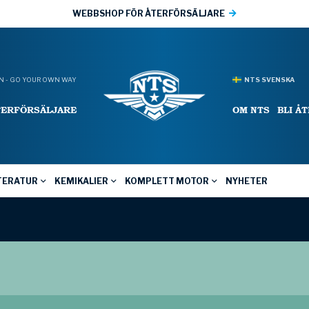
WEBBSHOP FÖR ÅTERFÖRSÄLJARE
 - GO YOUR OWN WAY
NTS SVENSKA
TERFÖRSÄLJARE
OM NTS
BLI Å
TERATUR
KEMIKALIER
KOMPLETT MOTOR
NYHETER