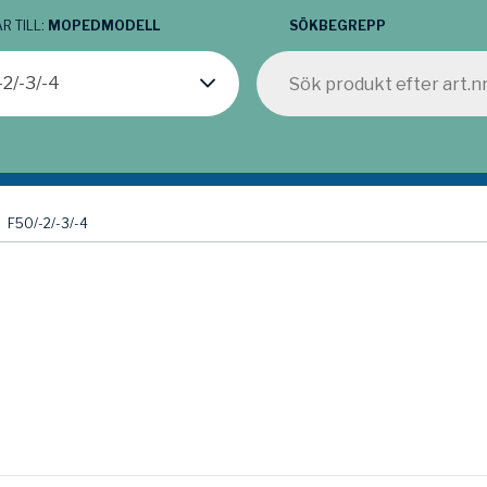
R TILL:
MOPEDMODELL
SÖKBEGREPP
-2/-3/-4
F50/-2/-3/-4