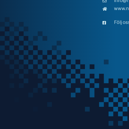
info@n
www.n
Följ o