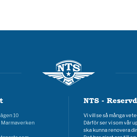
t
NTS - Reservd
vägen 10
Vi vill se så många ve
6 Marmaverken
Därför ser vi som vår u
ska kunna renovera din