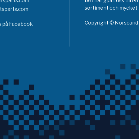
tsparts.com
Det har gjort oss till 
sortiment och mycket g
tsparts.com
Copyright © Norscand A
ss på Facebook