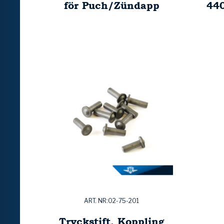
för Puch/Zündapp
44
ART. NR:02-75-201
Tryckstift, Koppling