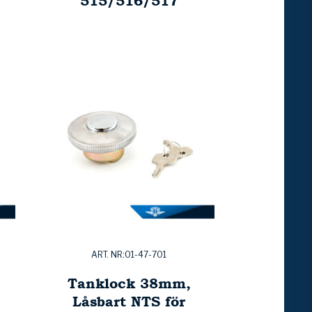
515/516/517
ART. NR:01-47-701
Tanklock 38mm,
Låsbart NTS för