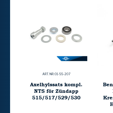
ART. NR:01-55-207
Axelhylssats kompl.
Ben
NTS för Zündapp
515/517/529/530
Kre
H