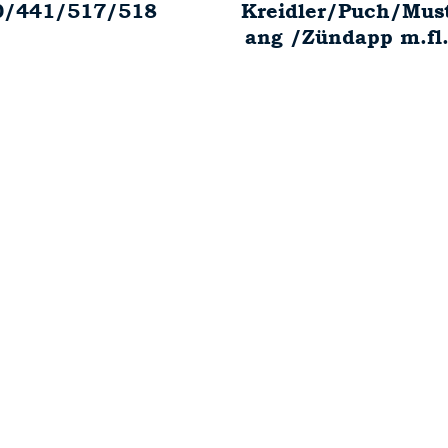
0/441/517/518
Kreidler/Puch/Mus
ang /Zündapp m.fl