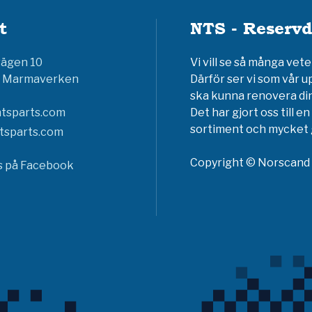
t
NTS - Reservd
vägen 10
Vi vill se så många ve
6 Marmaverken
Därför ser vi som vår u
ska kunna renovera din
tsparts.com
Det har gjort oss till 
sortiment och mycket g
tsparts.com
Copyright © Norscand A
ss på Facebook