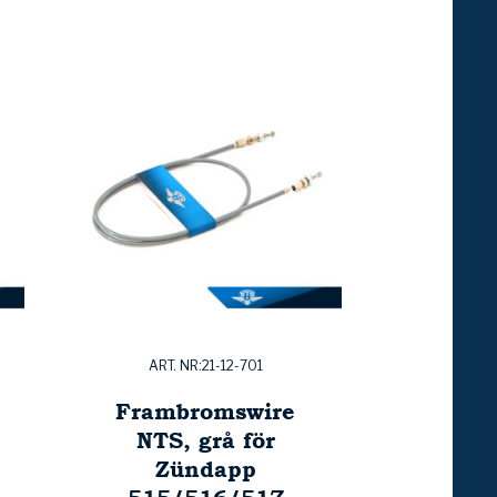
ART. NR:21-12-701
Frambromswire
NTS, grå för
Zündapp