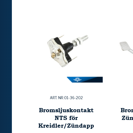
ART. NR:01-36-202
Bromsljuskontakt
Bro
NTS för
Zün
Kreidler/Zündapp