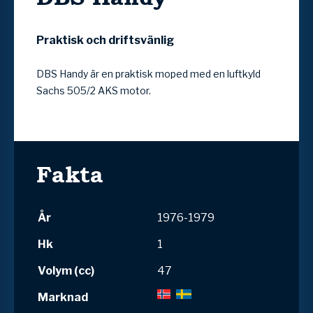
Praktisk och driftsvänlig
DBS Handy är en praktisk moped med en luftkyld
Sachs 505/2 AKS motor.
Fakta
År
1976-1979
Hk
1
Volym (cc)
47
Marknad