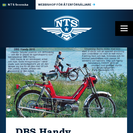
NTS Svenska
WEBBSHOP FÖR ÅTERFÖRSÄLJARE
DBS
Handy