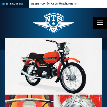
NTS Svenska
WEBBSHOP FÖR ÅTERFÖRSÄLJARE