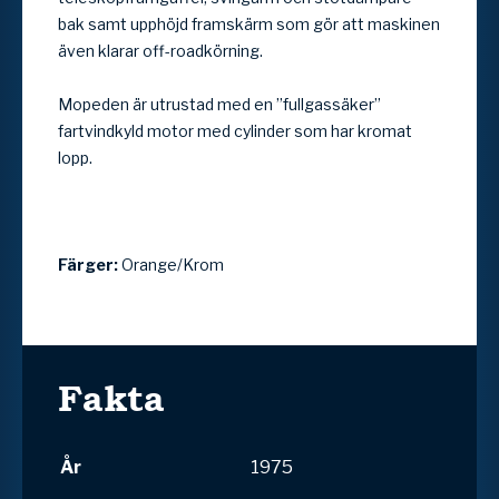
bak samt upphöjd framskärm som gör att maskinen
även klarar off-roadkörning.
Mopeden är utrustad med en ”fullgassäker”
fartvindkyld motor med cylinder som har kromat
lopp.
Färger:
Orange/Krom
Fakta
År
1975