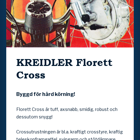
KREIDLER
Florett
Cross
Byggd för hård körning!
Florett Cross är tuff, axsnabb, smidig, robust och
dessutom snygg!
Crossutrustningen är bl.a. kraftigt crosstyre, kraftig
teleskopframgaffel, svingarm och stötdämpare