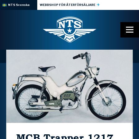
NTS Svenska
WEBBSHOP FÖR ÅTERFÖRSÄLJARE
MCB
Trapper 1217