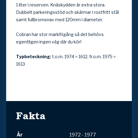
1 liter i reserven. Knäskydden är extra stora.
Dubbelt parkeringsstöd och skärmar i rostfritt stål
samt fullbromsnav med 120mm i diameter.
Cobran har stor markfrigång så det behövs
egentligen ingen väg där du kör!
Typbeteckning:
t.o.m. 1974 = 1612, fr.o.m. 1975 =
1613
Fakta
År
1972 - 1977