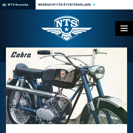
NTS Svenska
WEBBSHOP FÖR ÅTERFÖRSÄLJARE