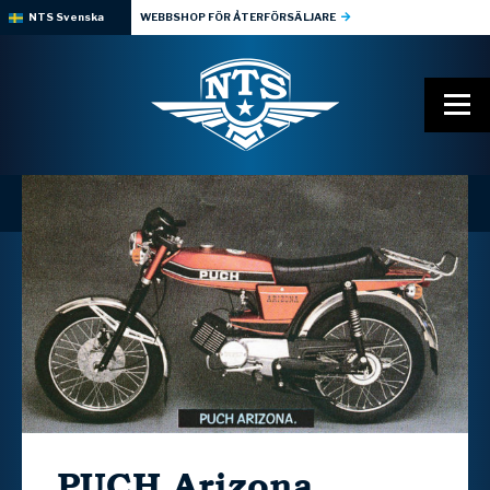
NTS Svenska
WEBBSHOP FÖR ÅTERFÖRSÄLJARE
PUCH
Arizona