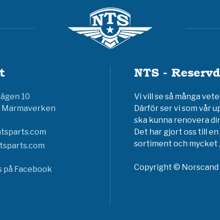
t
NTS - Reservd
vägen 10
Vi vill se så många ve
6 Marmaverken
Därför ser vi som vår u
ska kunna renovera din
tsparts.com
Det har gjort oss till 
sortiment och mycket g
tsparts.com
Copyright © Norscand A
ss på Facebook