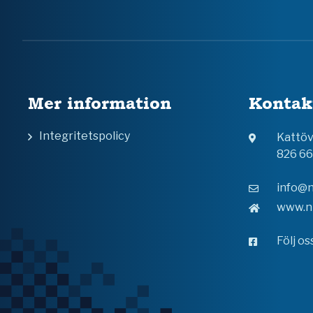
Mer information
Kontak
Integritetspolicy
Kattö
826 6
info@n
www.n
Följ o