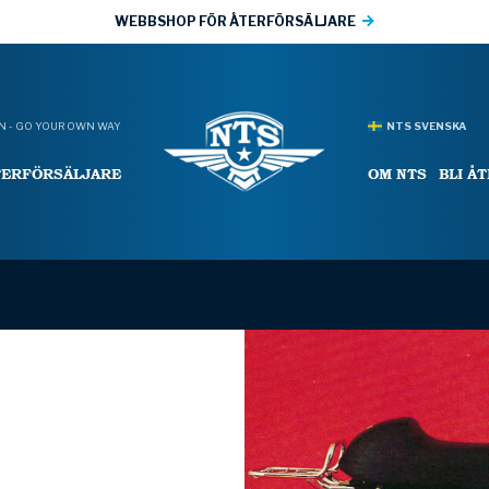
WEBBSHOP FÖR ÅTERFÖRSÄLJARE
 - GO YOUR OWN WAY
NTS SVENSKA
TERFÖRSÄLJARE
OM NTS
BLI Å