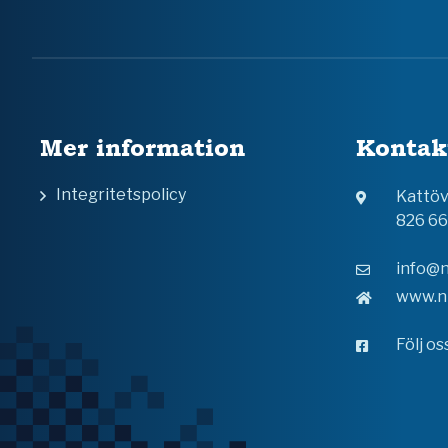
Mer information
Kontak
Integritetspolicy
Kattö
826 6
info@n
www.n
Följ o