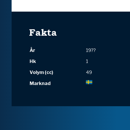
Fakta
År
19??
Hk
1
Volym (cc)
49
Marknad