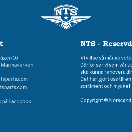
t
NTS - Reservd
vägen 10
Vi vill se så många ve
6 Marmaverken
Därför ser vi som vår u
ska kunna renovera din
tsparts.com
Det har gjort oss till 
sortiment och mycket g
tsparts.com
Copyright © Norscand A
ss på Facebook