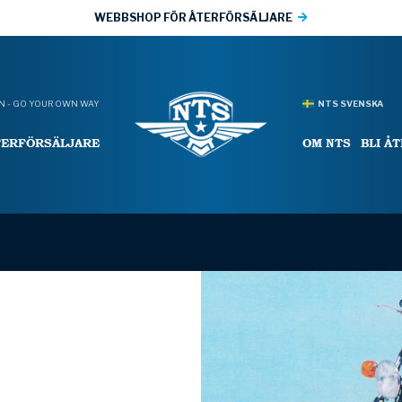
WEBBSHOP FÖR ÅTERFÖRSÄLJARE
 - GO YOUR OWN WAY
NTS SVENSKA
TERFÖRSÄLJARE
OM NTS
BLI Å