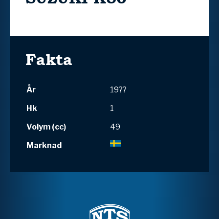
Fakta
År
19??
Hk
1
Volym (cc)
49
Marknad