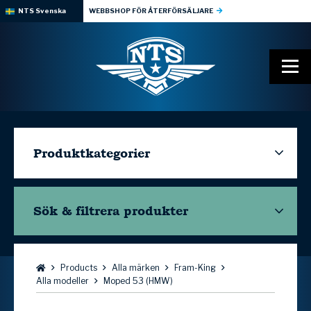
NTS Svenska
WEBBSHOP FÖR ÅTERFÖRSÄLJARE
Produktkategorier
Sök & filtrera
produkter
Bläddra:
Products
Alla märken
Fram-King
Alla modeller
Moped 53 (HMW)