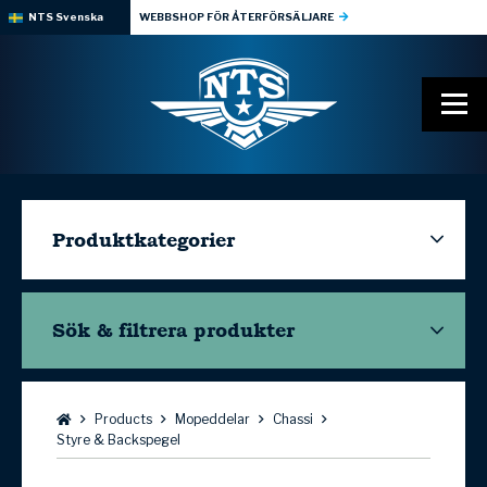
NTS Svenska
WEBBSHOP FÖR ÅTERFÖRSÄLJARE
Produktkategorier
Sök & filtrera
produkter
Bläddra:
Products
Mopeddelar
Chassi
Styre & Backspegel