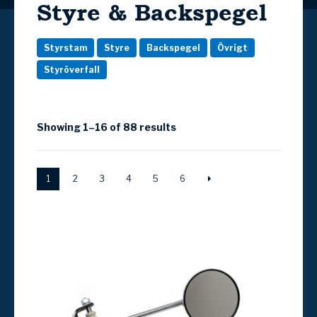
Styre & Backspegel
Styrstam
Styre
Backspegel
Övrigt
Styröverfall
Showing 1–16 of 88 results
1
2
3
4
5
6