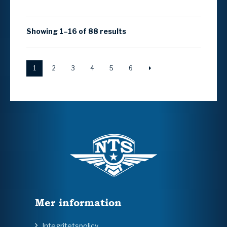
Showing 1–16 of 88 results
1
2
3
4
5
6
Mer information
Integritetspolicy