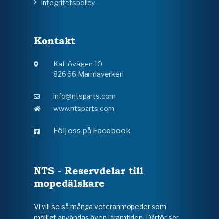
Integritetspolicy
Kontakt
Kattövägen 10
826 66 Marmaverken
info@ntsparts.com
www.ntsparts.com
Följ oss på Facebook
NTS - Reservdelar till
mopedälskare
Vi vill se så många veteranmopeder som
möjligt användas även i framtiden. Därför ser