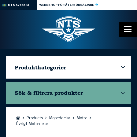
NTS Svenska
WEBBSHOP FÖR ÅTERFÖRSÄLJARE
Produktkategorier
Sök & filtrera
produkter
Bläddra:
Products
Mopeddelar
Motor
Övrigt-Motordelar