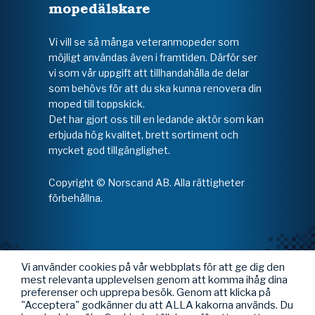
mopedälskare
Vi vill se så många veteranmopeder som
möjligt användas även i framtiden. Därför ser
vi som vår uppgift att tillhandahålla de delar
som behövs för att du ska kunna renovera din
moped till toppskick.
Det har gjort oss till en ledande aktör som kan
erbjuda hög kvalitet, brett sortiment och
mycket god tillgänglighet.
Copyright © Norscand AB. Alla rättigheter
förbehållna.
Vi använder cookies på vår webbplats för att ge dig den
mest relevanta upplevelsen genom att komma ihåg dina
preferenser och upprepa besök. Genom att klicka på
"Acceptera" godkänner du att ALLA kakorna används. Du