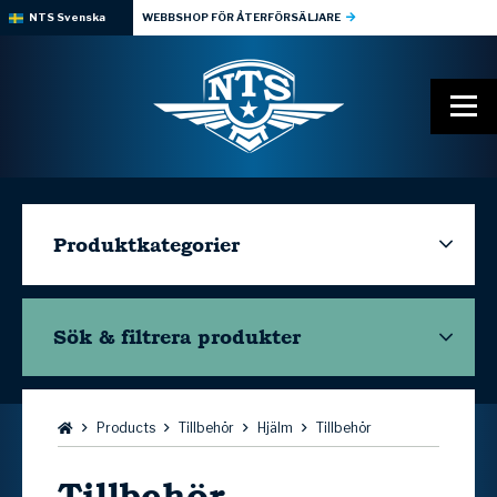
NTS Svenska
WEBBSHOP FÖR ÅTERFÖRSÄLJARE
Produktkategorier
Sök & filtrera
produkter
Bläddra:
Products
Tillbehör
Hjälm
Tillbehör
Tillbehör