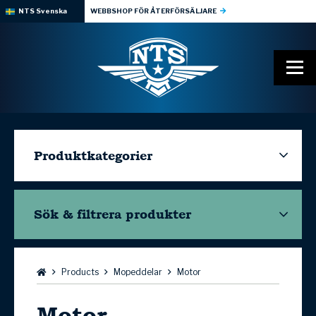
NTS Svenska
WEBBSHOP FÖR ÅTERFÖRSÄLJARE
Produktkategorier
Sök & filtrera
produkter
Bläddra:
Products
Mopeddelar
Motor
Motor