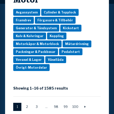
Avgassystem
Cylinder & Topplock
Framdrev
Förgasare & Tillbehör
Generator & Tändsystem
Kickstart
Kolv & Kolvringar
Koppling
Motorkåpor & Motorblock
Mätardrivning
Packningar & Packboxar
Pedalstart
Vevaxel & Lager
Växellåda
Övrigt-Motordelar
Showing 1–16 of 1585 results
1
2
3
…
98
99
100