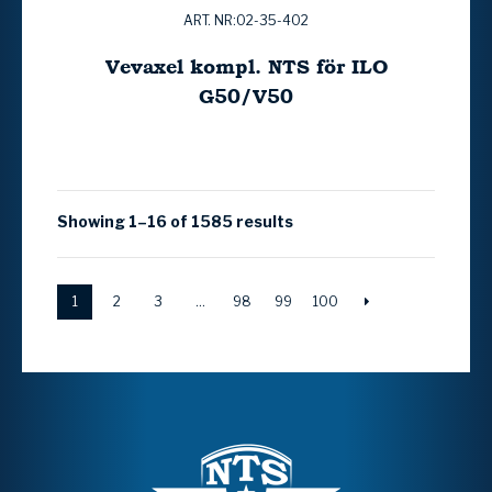
ART. NR:02-35-402
Vevaxel kompl. NTS för ILO
G50/V50
Showing 1–16 of 1585 results
1
2
3
…
98
99
100