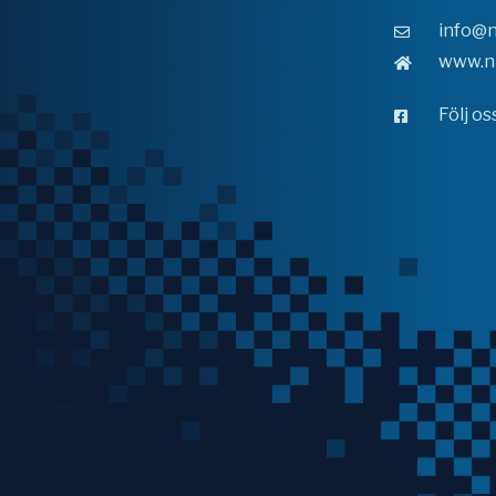
info@n
www.n
Följ o