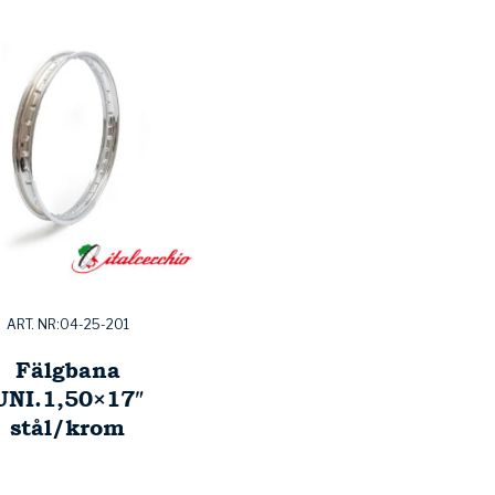
ART. NR:04-25-201
Fälgbana
UNI.1,50×17″
stål/krom