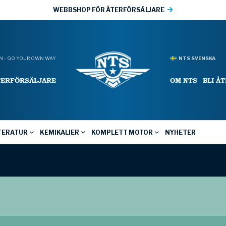
WEBBSHOP FÖR ÅTERFÖRSÄLJARE
 - GO YOUR OWN WAY
NTS SVENSKA
TERFÖRSÄLJARE
OM NTS
BLI Å
TERATUR
KEMIKALIER
KOMPLETT MOTOR
NYHETER