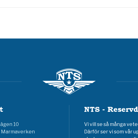
t
NTS - Reservd
vägen 10
Vi vill se så många ve
6 Marmaverken
Därför ser vi som vår u