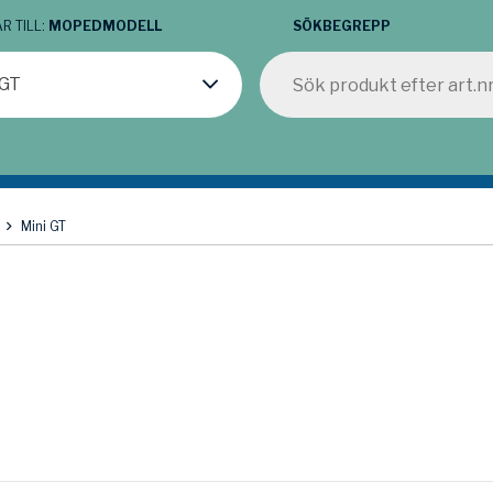
R TILL:
MOPEDMODELL
SÖKBEGREPP
 GT
Mini GT