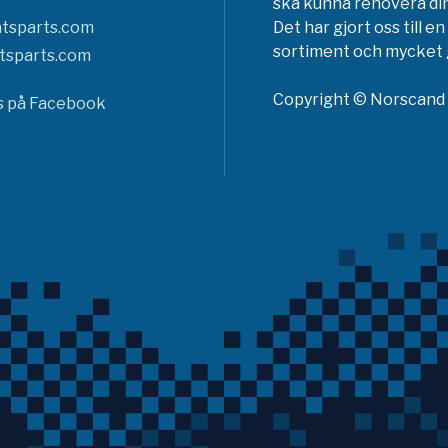
ska kunna renovera din
tsparts.com
Det har gjort oss till 
sortiment och mycket g
tsparts.com
Copyright © Norscand A
ss på Facebook