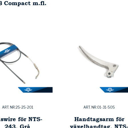
 Compact m.fl.
ART. NR:25-25-201
ART. NR:01-31-505
swire för NTS-
Handtagsarm för
243, Grå
växelhandtag, NTS