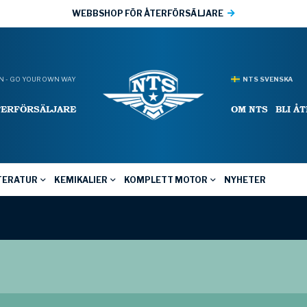
WEBBSHOP FÖR ÅTERFÖRSÄLJARE
 - GO YOUR OWN WAY
NTS SVENSKA
TERFÖRSÄLJARE
OM NTS
BLI Å
TERATUR
KEMIKALIER
KOMPLETT MOTOR
NYHETER