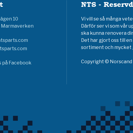
t
NTS - Reservd
vägen 10
Vi vill se så många ve
6 Marmaverken
Därför ser vi som vår u
ska kunna renovera din
tsparts.com
Det har gjort oss till 
sortiment och mycket g
tsparts.com
Copyright © Norscand A
ss på Facebook