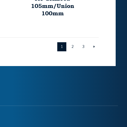
105mm/Union
100mm
1
2
3