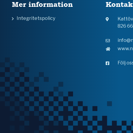
Mer information
Kontak
Integritetspolicy
Kattö
826 6
info@n
www.n
Följ o