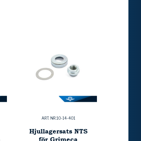
ART. NR:10-14-401
Hjullagersats NTS
-
för Grimeca