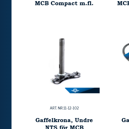
MCB Compact m.fl.
MCB
ART. NR:11-12-102
Gaffelkrona, Undre
Ga
NTS för MCB