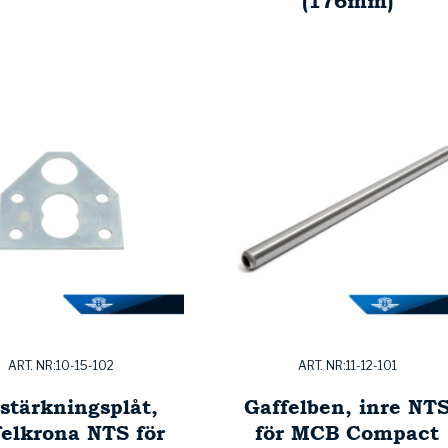
(176mm)
ART. NR:10-15-102
ART. NR:11-12-101
stärkningsplåt,
Gaffelben, inre NT
felkrona NTS för
för MCB Compact