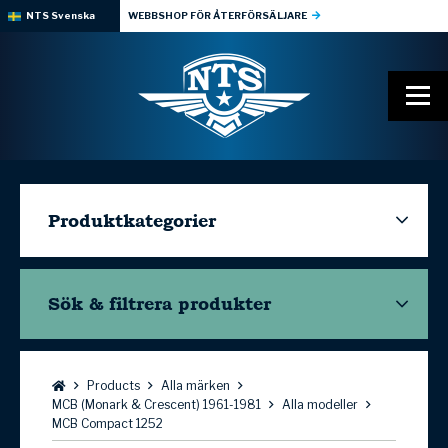
NTS Svenska
WEBBSHOP FÖR ÅTERFÖRSÄLJARE
Produktkategorier
Sök & filtrera
produkter
Bläddra:
Products
Alla märken
MCB (Monark & Crescent) 1961-1981
Alla modeller
MCB Compact 1252