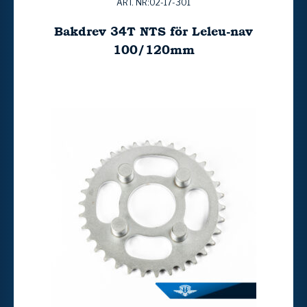
ART. NR:02-17-301
Bakdrev 34T NTS för Leleu-nav
100/120mm