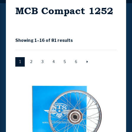
MCB Compact 1252
Showing 1–16 of 81 results
1
2
3
4
5
6