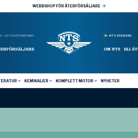
WEBBSHOP FÖR ÅTERFÖRSÄLJARE
 - GO YOUR OWN WAY
NTS SVENSKA
TERFÖRSÄLJARE
OM NTS
BLI Å
TERATUR
KEMIKALIER
KOMPLETT MOTOR
NYHETER