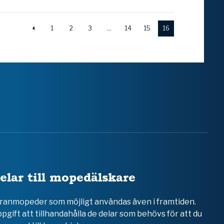
1
2
3
…
14
15
16
elar till mopedälskare
teranmopeder som möjligt användas även i framtiden.
ppgift att tillhandahålla de delar som behövs för att du