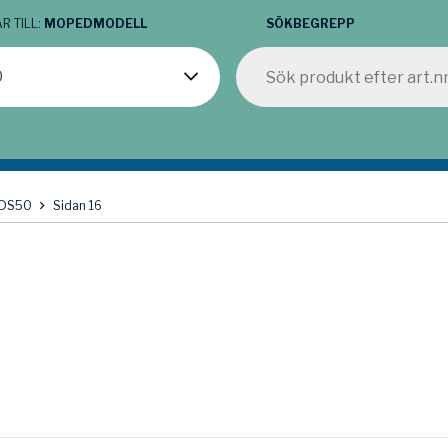
R TILL:
MOPEDMODELL
SÖKBEGREPP
0
DS50
Sidan 16