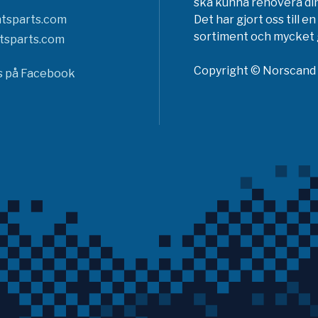
ska kunna renovera din
tsparts.com
Det har gjort oss till 
sortiment och mycket g
tsparts.com
Copyright © Norscand A
ss på Facebook