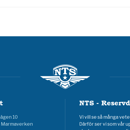
t
NTS - Reservd
vägen 10
Vi vill se så många ve
6 Marmaverken
Därför ser vi som vår u