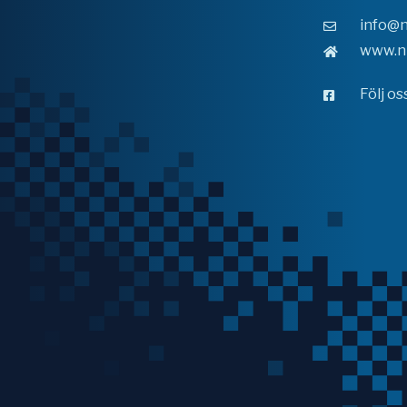
info@n
www.n
Följ o