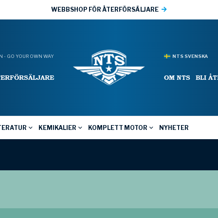
WEBBSHOP FÖR ÅTERFÖRSÄLJARE
 - GO YOUR OWN WAY
NTS SVENSKA
TERFÖRSÄLJARE
OM NTS
BLI Å
TERATUR
KEMIKALIER
KOMPLETT MOTOR
NYHETER