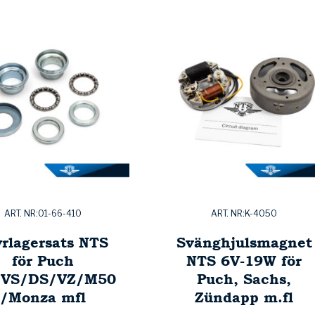
ART. NR:01-66-410
ART. NR:K-4050
yrlagersats NTS
Svänghjulsmagnet
för Puch
NTS 6V-19W för
VS/DS/VZ/M50
Puch, Sachs,
/Monza mfl
Zündapp m.fl