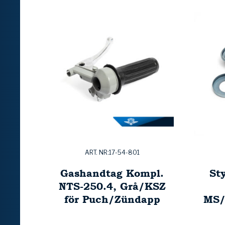
ART. NR:17-54-801
Gashandtag Kompl.
St
NTS-250.4, Grå/KSZ
för Puch/Zündapp
MS/