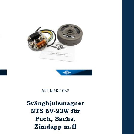
ART. NR:K-4052
Svänghjulsmagnet
NTS 6V-23W för
Puch, Sachs,
Zündapp m.fl