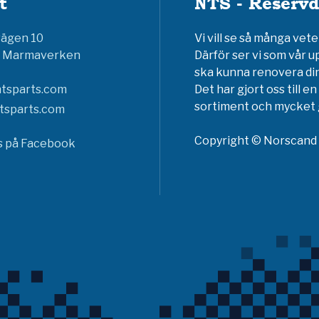
t
NTS - Reservd
vägen 10
Vi vill se så många ve
6 Marmaverken
Därför ser vi som vår u
ska kunna renovera din
tsparts.com
Det har gjort oss till 
sortiment och mycket g
tsparts.com
Copyright © Norscand A
ss på Facebook