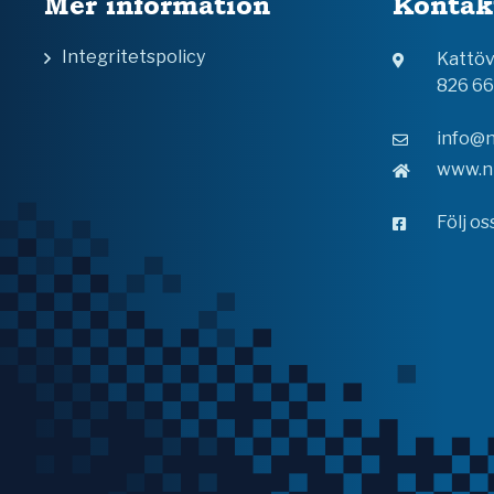
Mer information
Kontak
Integritetspolicy
Kattö
826 6
info@n
www.n
Följ o