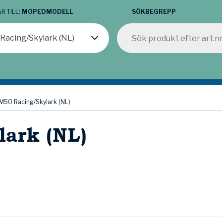
R TILL:
MOPEDMODELL
SÖKBEGREPP
Racing/Skylark (NL)
M50 Racing/Skylark (NL)
ark (NL)