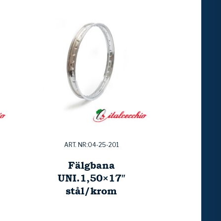
ART. NR:04-25-201
Fälgbana
UNI.1,50×17″
stål/krom