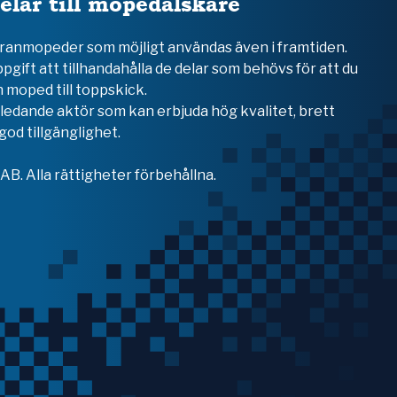
elar till mopedälskare
teranmopeder som möjligt användas även i framtiden.
ppgift att tillhandahålla de delar som behövs för att du
 moped till toppskick.
en ledande aktör som kan erbjuda hög kvalitet, brett
od tillgänglighet.
B. Alla rättigheter förbehållna.