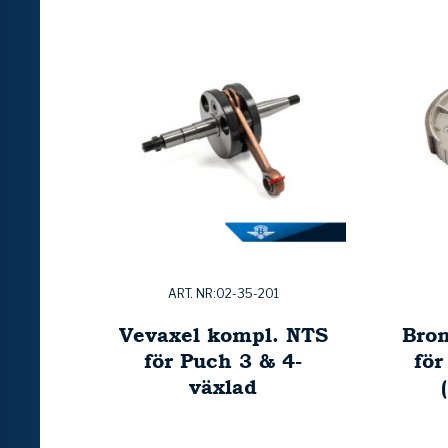
ART. NR:02-35-201
Vevaxel kompl. NTS
Bro
för Puch 3 & 4-
för
växlad