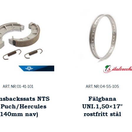
ART. NR:01-41-101
ART. NR:04-55-105
msbackssats NTS
Fälgbana
 Puch/Hercules
UNI.1,50×17″
(140mm nav)
rostfritt stål