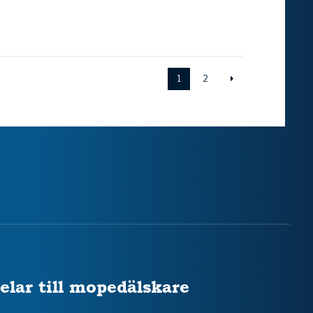
1
2
elar till mopedälskare