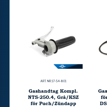
ART. NR:17-54-801
Gashandtag Kompl.
Gas
NTS-250.4, Grå/KSZ
fö
för Puch/Zündapp
DS