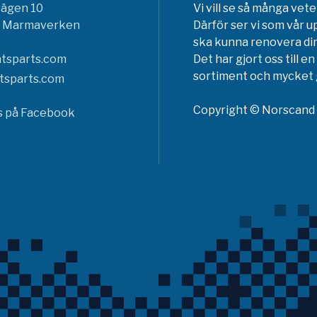
vägen 10
Vi vill se så många ve
6 Marmaverken
Därför ser vi som vår u
ska kunna renovera din
tsparts.com
Det har gjort oss till 
sortiment och mycket g
tsparts.com
Copyright © Norscand A
ss på Facebook