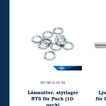
ART. NR:01-66-411
Låsmutter, styrlager
Lj
NTS för Puch (10-
för
pack)