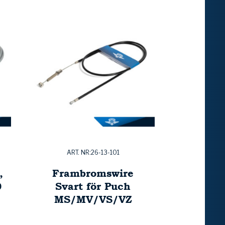
ART. NR:26-13-101
,
Frambromswire
0
Svart för Puch
MS/MV/VS/VZ