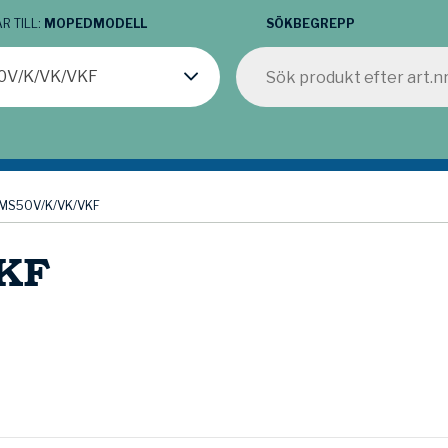
R TILL:
MOPEDMODELL
SÖKBEGREPP
0V/K/VK/VKF
MS50V/K/VK/VKF
KF