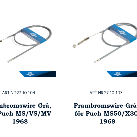
ART. NR:27-10-104
ART. NR:27-10-103
mbromswire Grå,
Frambromswire Grå
 Puch MS/VS/MV
för Puch MS50/X3
-1968
-1968