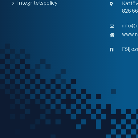
Integritetspolicy
Kattö
826 6
info@n
www.n
Följ o