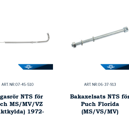
ART. NR:07-45-510
ART. NR:06-37-913
gasrör NTS för
Bakaxelsats NTS fö
uch MS/MV/VZ
Puch Florida
äktkylda) 1972-
(MS/VS/MV)