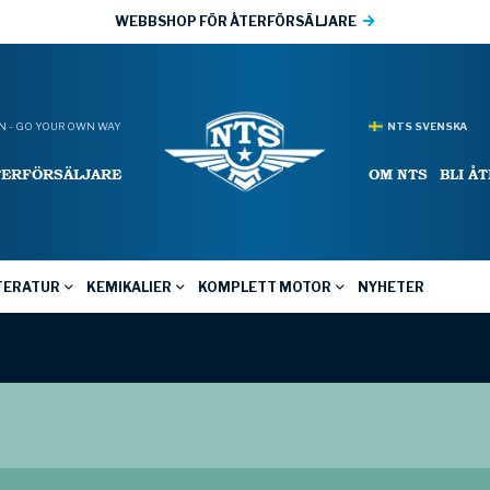
WEBBSHOP FÖR ÅTERFÖRSÄLJARE
 - GO YOUR OWN WAY
NTS SVENSKA
TERFÖRSÄLJARE
OM NTS
BLI Å
TERATUR
KEMIKALIER
KOMPLETT MOTOR
NYHETER