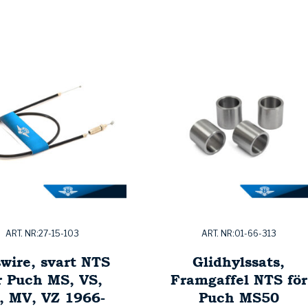
ART. NR:27-15-103
ART. NR:01-66-313
wire, svart NTS
Glidhylssats,
r Puch MS, VS,
Framgaffel NTS för
, MV, VZ 1966-
Puch MS50