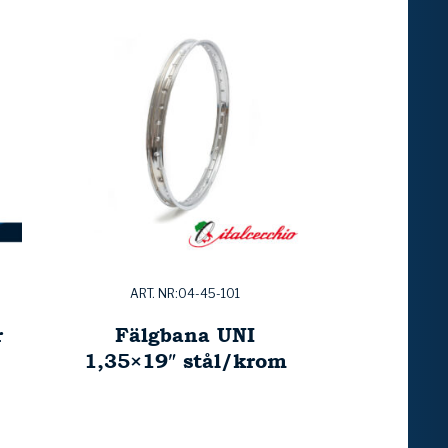
ART. NR:04-45-101
r
Fälgbana UNI
1,35×19″ stål/krom