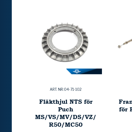
ART. NR:04-71-102
Fläkthjul NTS för
Fra
Puch
för
MS/VS/MV/DS/VZ/
R50/MC50