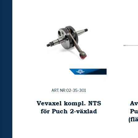
ART. NR:02-35-301
Vevaxel kompl. NTS
Av
för Puch 2-växlad
P
(fl