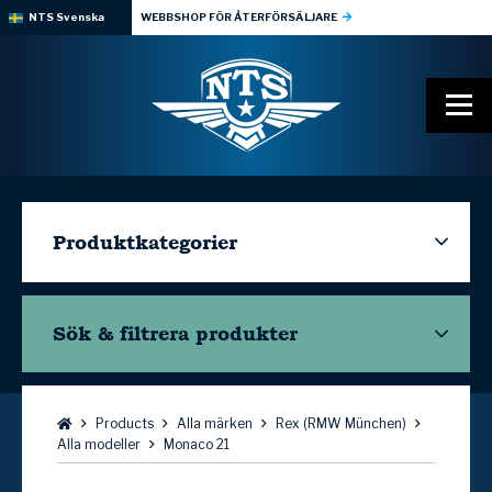
NTS Svenska
WEBBSHOP FÖR ÅTERFÖRSÄLJARE
Produktkategorier
Sök & filtrera
produkter
Bläddra:
Products
Alla märken
Rex (RMW München)
Alla modeller
Monaco 21