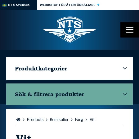
NTS Svenska
WEBBSHOP FÖR ÅTERFÖRSÄLJARE
Produktkategorier
Sök & filtrera
produkter
Bläddra:
Products
Kemikalier
Färg
Vit
Vit