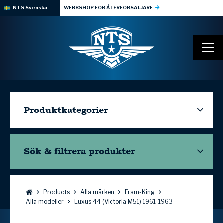
NTS Svenska
WEBBSHOP FÖR ÅTERFÖRSÄLJARE
Produktkategorier
Sök & filtrera
produkter
Bläddra:
Products
Alla märken
Fram-King
Alla modeller
Luxus 44 (Victoria M51) 1961-1963