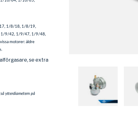
 1/10/64, 1/10/65,
17, 1/8/18, 1/8/19,
 1/9/42, 1/9/47, 1/9/48,
issa motorer: äldre
e.
alförgasare, se extra
tså ytterdiametern på