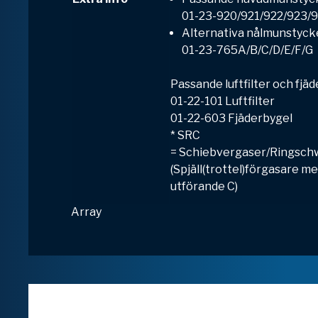
01-23-920/921/922/923/
Alternativa nålmunstyck
01-23-765A/B/C/D/E/F/G
Passande luftfilter och fjäd
01-22-101 Luftfilter
01-22-603 Fjäderbygel
* SRC
=
S
chiebvergaser/
R
ingsch
(Spjäll(trottel)förgasare me
utförande C)
Array