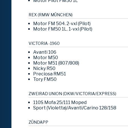
Motor Pilot FM50 1L
REX (RMW MÜNCHEN)
Motor FM 504. 2-vxl (Pilot)
Motor FM50 1L. 1-vxl (Pilot)
VICTORIA -1960
Avanti 106
Motor M50
Motor M51 (807/808)
Nicky R50
Preciosa RM51
Tory FM50
ZWEIRAD UNION (DKW/VICTORIA/EXPRESS)
110S Mofa 25/111 Moped
Sport (Violetta)/Avanti/Carino 128/158
ZÜNDAPP