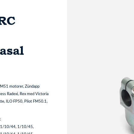
SRC
asal
h M51 motorer, Zündapp
ess Radexi, Rex med Victoria
te, ILO FP50, Pilot FM50.1,
:
 1/10/44, 1/10/45,