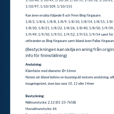
1/10/48, 1/10/49, 1/10/50, 1/10/51, 1/10/52, 1/10/61,
1/10/97, 1/10/109, 1/10/155
Kan även ersätta följande 8 och 9mm Bing förgasare:
1/8/2, 1/8/6, 1/8/8, 1/8/9, 1/8/10, 1/8/14, 1/8/15, 1/8/
1/8/20, 1/8/21, 1/8/22, 1/8/26, 1/8/40, 1/8/50, 1/9/39,
1/9/49, 1/9/50, 1/9/51, 1/9/52, 1/9/53, 1/9/54 samt för v
utföranden av Bing förgasare samt ibland även Pallas förgasar
(Bestyckningen kan skilja en aning från origin
info för fininställning)
Anslutning:
Klämfäste med diameter Ø=16mm
Notera att ibland behövs en bussning då motorns anslutning, all
insugningsröret, även kan vara 10, 12 eller 14mm
Bestyckning:
Nålmunstycke: 2,12 (01-23-765B)
Huvudmunstycke: 66