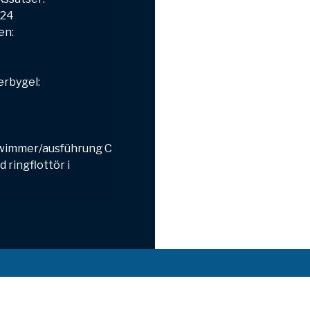
924
en:
erbygel:
wimmer/ausführung
C
d ringflottör i