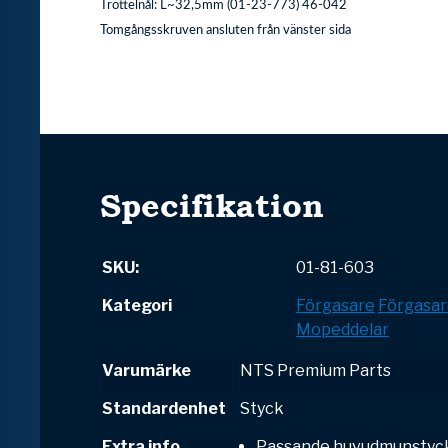
Trottelnål: L~32,5mm (01-23-773) 46-042
Tomgångsskruven ansluten från vänster sida
Specifikation
SKU:
01-81-603
Kategori
Förgasare
Förgasar
Mopeddelar
Varumärke
NTS Premium Parts
Standardenhet
Styck
Extra info
Passande huvudmunstyck