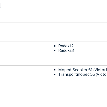
l
Radexi 2
Radexi 3
Moped-Scooter 61 (Victor
Transportmoped 56 (Victo