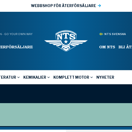
WEBBSHOP FÖR ÅTERFÖRSÄLJARE
 - GO YOUR OWN WAY
NTS SVENSKA
TERFÖRSÄLJARE
OM NTS
BLI Å
TERATUR
KEMIKALIER
KOMPLETT MOTOR
NYHETER