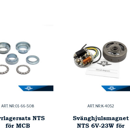
ART. NR:01-66-508
ART. NR:K-4052
yrlagersats NTS
Svänghjulsmagnet
för MCB
NTS 6V-23W för