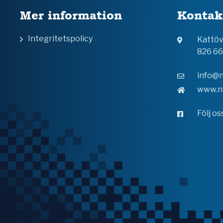
Mer information
Kontak
Integritetspolicy
Kattö
826 6
info@n
www.n
Följ o