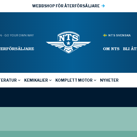
WEBBSHOP FÖR ÅTERFÖRSÄLJARE
 - GO YOUR OWN WAY
NTS SVENSKA
TERFÖRSÄLJARE
OM NTS
BLI Å
TERATUR
KEMIKALIER
KOMPLETT MOTOR
NYHETER