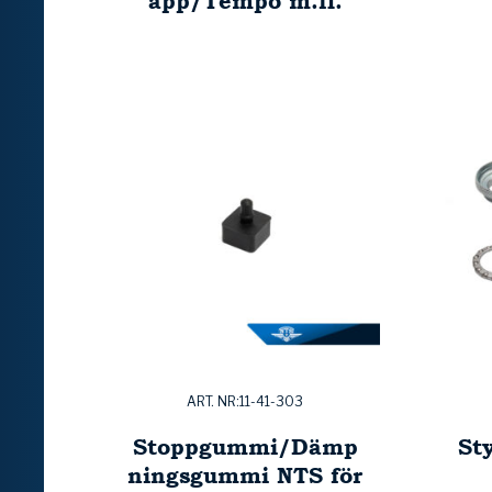
app/Tempo m.fl.
ART. NR:11-41-303
Stoppgummi/Dämp
St
ningsgummi NTS för