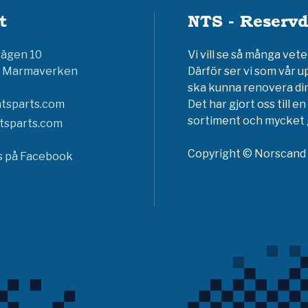
t
NTS - Reservd
vägen 10
Vi vill se så många ve
6 Marmaverken
Därför ser vi som vår u
ska kunna renovera din
tsparts.com
Det har gjort oss till 
sortiment och mycket g
tsparts.com
Copyright © Norscand A
ss på Facebook