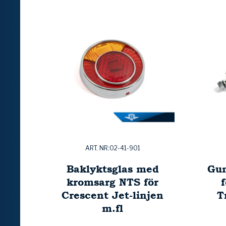
ART. NR:02-41-901
Baklyktsglas med
Gum
kromsarg NTS för
Crescent Jet-linjen
T
m.fl