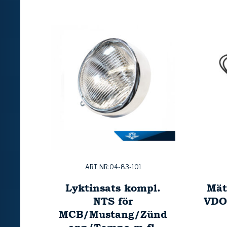
ART. NR:04-83-101
Lyktinsats kompl.
Mät
NTS för
VDO
MCB/Mustang/Zünd