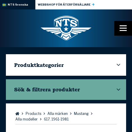
NTS Svenska
WEBBSHOP FÖR ÅTERFÖRSÄLJARE
Produktkategorier
Sök & filtrera
produkter
Bläddra:
Products
Alla märken
Mustang
Alla modeller
617. 1961-1981