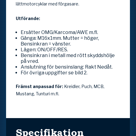
lättmotorcyklar med förgasare.
Utförande:
Ersätter OMG/Karcoma/AWE m.fl.
Gänga: M16x1mm. Mutter = höger,
Bensinkran = vänster.
Lägen: ON/OFF/RES.
Bensinkran i metall med rött skyddshölje
på vred.
Anslutning för bensinslang: Rakt Nedåt.
För övriga uppgifter se bild 2.
Främst anpassad för:
Kreidler, Puch, MCB,
Mustang, Tunturi m.fl.
Specifikation