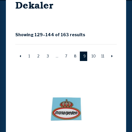
Dekaler
Showing 129–144 of 163 results
1
2
3
…
7
8
9
10
11