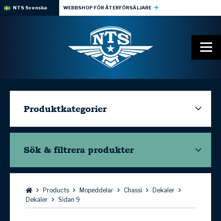
NTS Svenska
WEBBSHOP FÖR ÅTERFÖRSÄLJARE
Produktkategorier
Sök & filtrera
produkter
Bläddra:
Products
Mopeddelar
Chassi
Dekaler
Dekaler
Sidan 9