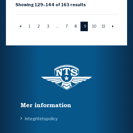
Showing 129–144 of 163 results
1
2
3
…
7
8
9
10
11
Mer information
Integritetspolicy