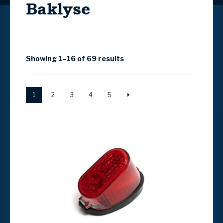
Baklyse
Showing 1–16 of 69 results
1
2
3
4
5