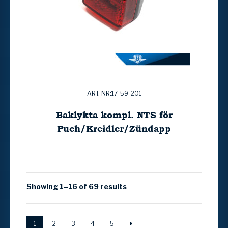
ART. NR:17-59-201
Baklykta kompl. NTS för
Puch/Kreidler/Zündapp
Showing 1–16 of 69 results
1
2
3
4
5