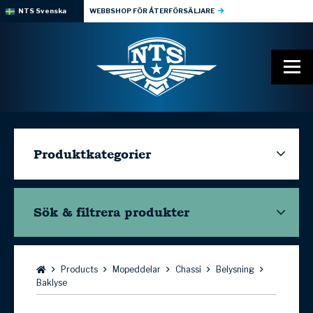
NTS Svenska
WEBBSHOP FÖR ÅTERFÖRSÄLJARE
Produktkategorier
Sök & filtrera
produkter
Bläddra:
Products
Mopeddelar
Chassi
Belysning
Baklyse