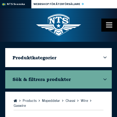
NTS Svenska
WEBBSHOP FÖR ÅTERFÖRSÄLJARE
Produktkategorier
Sök & filtrera
produkter
Bläddra:
Products
Mopeddelar
Chassi
Wire
Gaswire