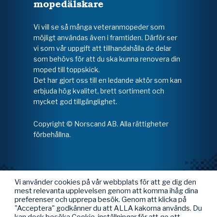
mopedälskare
Vi vill se så många veteranmopeder som
möjligt användas även i framtiden. Därför ser
vi som vår uppgift att tillhandahålla de delar
som behövs för att du ska kunna renovera din
moped till toppskick.
Det har gjort oss till en ledande aktör som kan
erbjuda hög kvalitet, brett sortiment och
mycket god tillgänglighet.
Copyright © Norscand AB. Alla rättigheter
förbehållna.
Vi använder cookies på vår webbplats för att ge dig den
mest relevanta upplevelsen genom att komma ihåg dina
preferenser och upprepa besök. Genom att klicka på
"Acceptera" godkänner du att ALLA kakorna används. Du