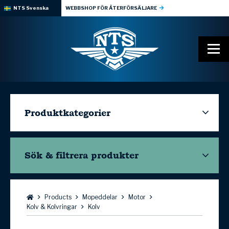
NTS Svenska
WEBBSHOP FÖR ÅTERFÖRSÄLJARE
Produktkategorier
Sök & filtrera
produkter
Bläddra:
Products
Mopeddelar
Motor
Kolv & Kolvringar
Kolv