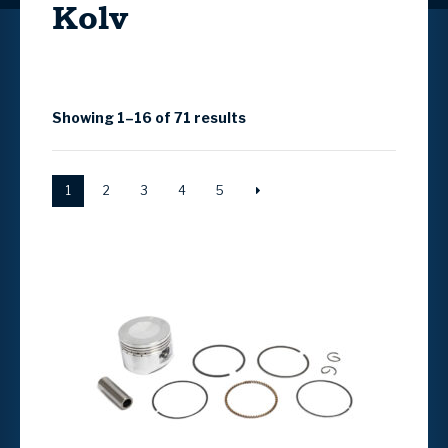
Kolv
Showing 1–16 of 71 results
1
2
3
4
5