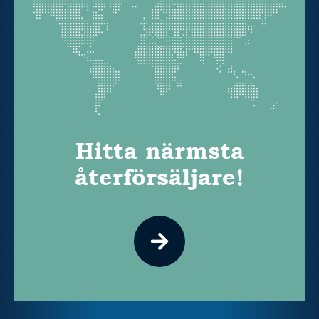
Hitta närmsta
återförsäljare!