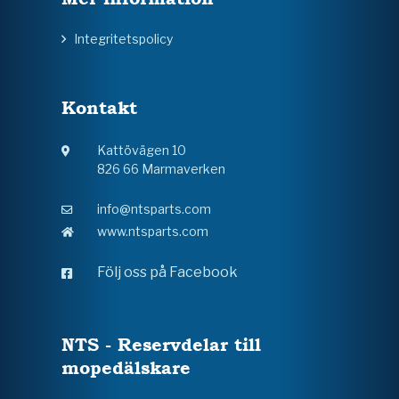
Integritetspolicy
Kontakt
Kattövägen 10
826 66 Marmaverken
info@ntsparts.com
www.ntsparts.com
Följ oss på Facebook
NTS - Reservdelar till
mopedälskare