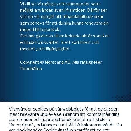
Vi vill se så många veteranmopeder som
möjligt användas även i framtiden. Därför ser
vi som vår uppgift att tillhandahålla de delar
som behövs för att du ska kunna renovera din
moped till toppskick.
Det har gjort oss till en ledande aktör som kan
erbjuda hög kvalitet, brett sortiment och
mycket god tillgänglighet.
Copyright © Norscand AB. Alla rättigheter
förbehållna.
Vi använder cookies på vår webbplats för att ge dig den
mest relevanta upplevelsen genom att komma ihåg dina
preferenser och upprepa besök. Genom att klicka på
"Acceptera" godkänner du att ALLA kakorna används. Du
kan dock besöka Cookie-inställningar för att ge ett