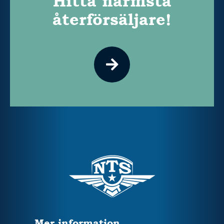
Hitta närmsta
återförsäljare!
Mer information