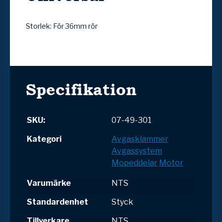
Storlek: För 36mm rör
Specifikation
SKU:
07-49-301
Kategori
Avgasklammer
Avgassystem
Mopeddelar
Motor
Varumärke
NTS
Standardenhet
Styck
Tillverkare
NTS