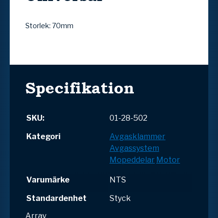
Storlek: 70mm
Specifikation
SKU:
01-28-502
Kategori
Avgasklammer
Avgassystem
Mopeddelar
Motor
Varumärke
NTS
Standardenhet
Styck
Array