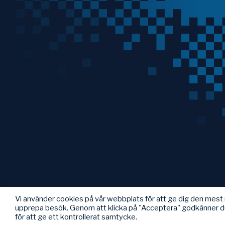
Vi använder cookies på vår webbplats för att ge dig den mes
upprepa besök. Genom att klicka på "Acceptera" godkänner d
för att ge ett kontrollerat samtycke.