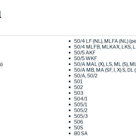
l
50/4 LF (NL), MLFA (NL) (pe
50/4 MLFB, MLKAX, LKS, LK
50/5 AKF
50/5 WKF
s)
50/A MAL (X), LS, ML (S), ML
50/A MB, MA (SF, I, X) S, DL 
50/A, 50/2
501
502
503
504/1
505/1
505/2
505/3
506
50S
80 SA