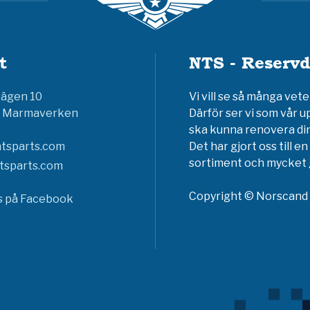
t
NTS - Reservd
vägen 10
Vi vill se så många ve
6 Marmaverken
Därför ser vi som vår u
ska kunna renovera din
tsparts.com
Det har gjort oss till 
sortiment och mycket g
tsparts.com
Copyright © Norscand A
ss på Facebook