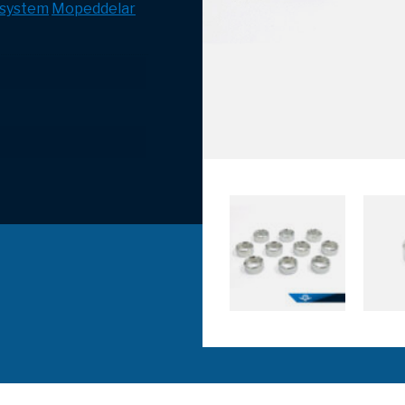
system
Mopeddelar