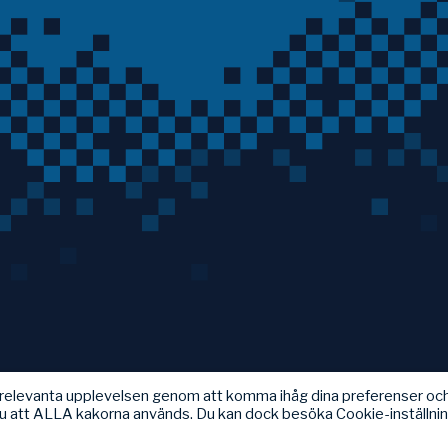
t relevanta upplevelsen genom att komma ihåg dina preferenser oc
u att ALLA kakorna används. Du kan dock besöka Cookie-inställni