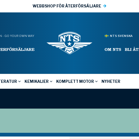
WEBBSHOP FÖR ÅTERFÖRSÄLJARE
 - GO YOUR OWN WAY
NTS SVENSKA
TERFÖRSÄLJARE
OM NTS
BLI Å
TERATUR
KEMIKALIER
KOMPLETT MOTOR
NYHETER