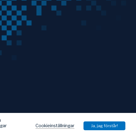
h
Cookieinställningar
ngar
Ja, jag förstår!