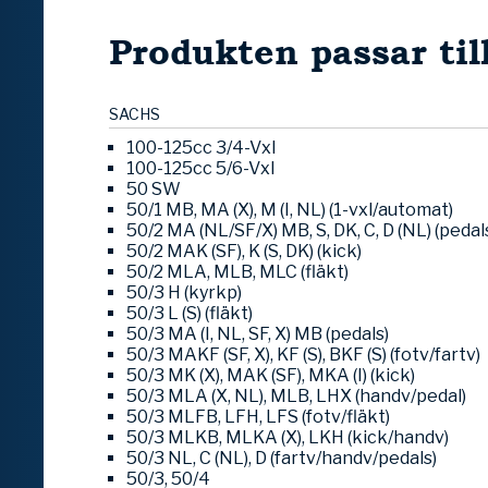
Produkten passar til
SACHS
100-125cc 3/4-Vxl
100-125cc 5/6-Vxl
50 SW
50/1 MB, MA (X), M (I, NL) (1-vxl/automat)
50/2 MA (NL/SF/X) MB, S, DK, C, D (NL) (pedal
50/2 MAK (SF), K (S, DK) (kick)
50/2 MLA, MLB, MLC (fläkt)
50/3 H (kyrkp)
50/3 L (S) (fläkt)
50/3 MA (I, NL, SF, X) MB (pedals)
50/3 MAKF (SF, X), KF (S), BKF (S) (fotv/fartv)
50/3 MK (X), MAK (SF), MKA (I) (kick)
50/3 MLA (X, NL), MLB, LHX (handv/pedal)
50/3 MLFB, LFH, LFS (fotv/fläkt)
50/3 MLKB, MLKA (X), LKH (kick/handv)
50/3 NL, C (NL), D (fartv/handv/pedals)
50/3, 50/4