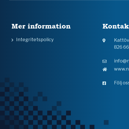
Mer information
Kontak
Integritetspolicy
Kattö
826 6
info@n
www.n
Följ o