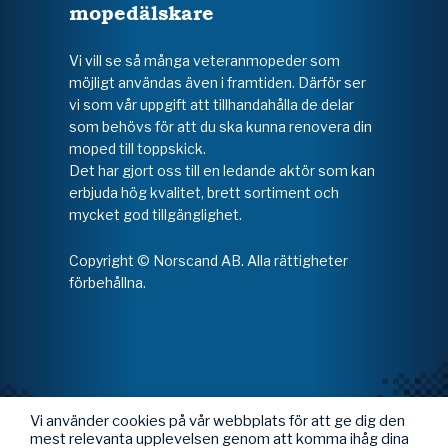
mopedälskare
Vi vill se så många veteranmopeder som
möjligt användas även i framtiden. Därför ser
vi som vår uppgift att tillhandahålla de delar
som behövs för att du ska kunna renovera din
moped till toppskick.
Det har gjort oss till en ledande aktör som kan
erbjuda hög kvalitet, brett sortiment och
mycket god tillgänglighet.
Copyright © Norscand AB. Alla rättigheter
förbehållna.
Vi använder cookies på vår webbplats för att ge dig den
mest relevanta upplevelsen genom att komma ihåg dina