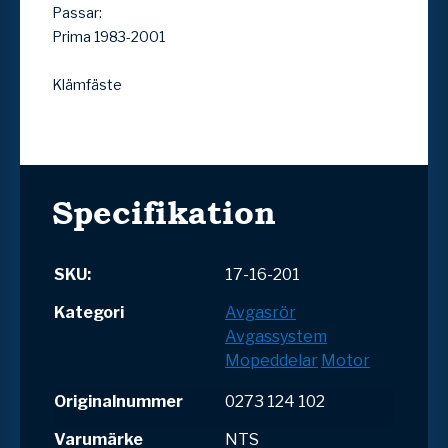
Passar:
Prima 1983-2001
Klämfäste
Specifikation
SKU:
17-16-201
Kategori
Avgasrör
Avgassystem
Mopeddelar
Motor
Originalnummer
0273 124 102
Varumärke
NTS