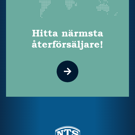
Hitta närmsta
återförsäljare!