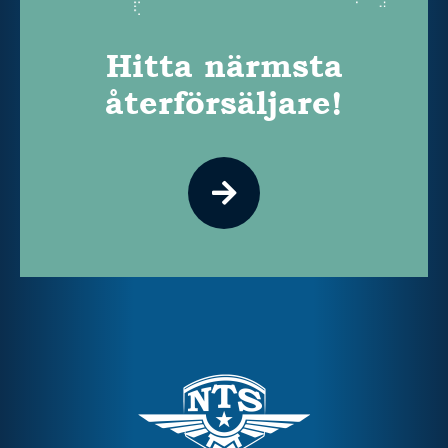
Hitta närmsta
återförsäljare!