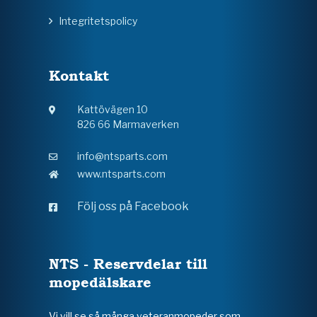
Integritetspolicy
Kontakt
Kattövägen 10
826 66 Marmaverken
info@ntsparts.com
www.ntsparts.com
Följ oss på Facebook
NTS - Reservdelar till
mopedälskare
Vi vill se så många veteranmopeder som