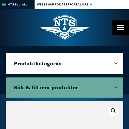
NTS Svenska
WEBBSHOP FÖR ÅTERFÖRSÄLJARE
Produktkategorier
Sök & filtrera
produkter