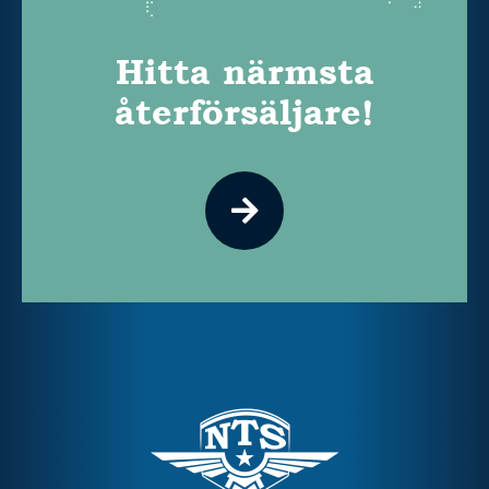
Hitta närmsta
återförsäljare!