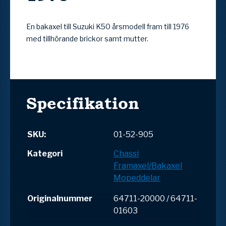
En bakaxel till Suzuki K50 årsmodell fram till 1976
med tillhörande brickor samt mutter.
Specifikation
SKU:
01-52-905
Kategori
Chassi
Framaxel/Bakaxel
Mopeddelar
Originalnummer
64711-20000 / 64711-
01603