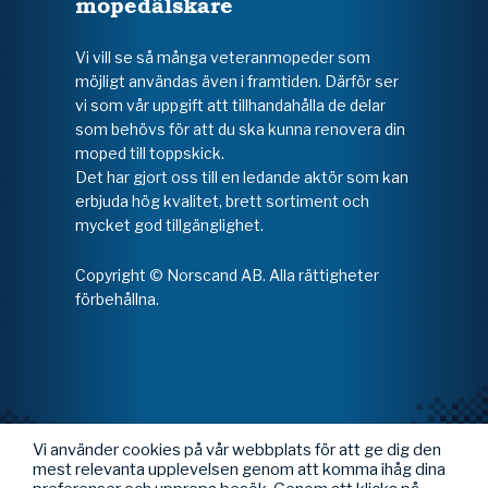
mopedälskare
Vi vill se så många veteranmopeder som
möjligt användas även i framtiden. Därför ser
vi som vår uppgift att tillhandahålla de delar
som behövs för att du ska kunna renovera din
moped till toppskick.
Det har gjort oss till en ledande aktör som kan
erbjuda hög kvalitet, brett sortiment och
mycket god tillgänglighet.
Copyright © Norscand AB. Alla rättigheter
förbehållna.
Vi använder cookies på vår webbplats för att ge dig den
mest relevanta upplevelsen genom att komma ihåg dina