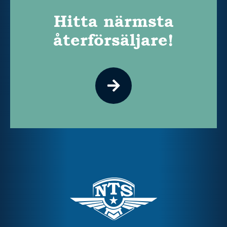
Hitta närmsta
återförsäljare!