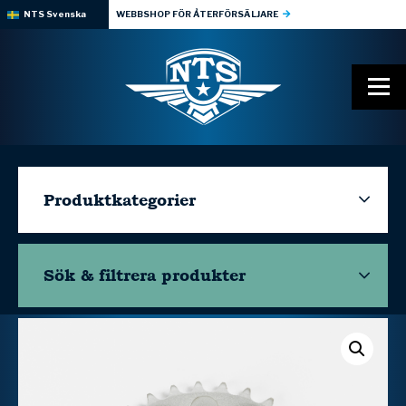
NTS Svenska
WEBBSHOP FÖR ÅTERFÖRSÄLJARE
Produktkategorier
Sök & filtrera
produkter