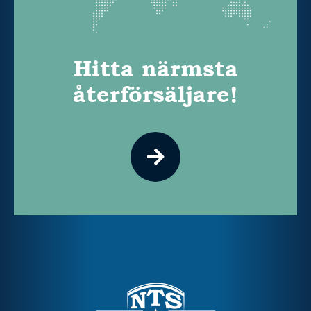
Hitta närmsta
återförsäljare!