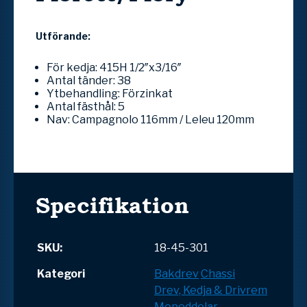
Utförande:
För kedja: 415H 1/2″x3/16″
Antal tänder: 38
Ytbehandling: Förzinkat
Antal fästhål: 5
Nav: Campagnolo 116mm / Leleu 120mm
Specifikation
SKU:
18-45-301
Kategori
Bakdrev
Chassi
Drev, Kedja & Drivrem
Mopeddelar