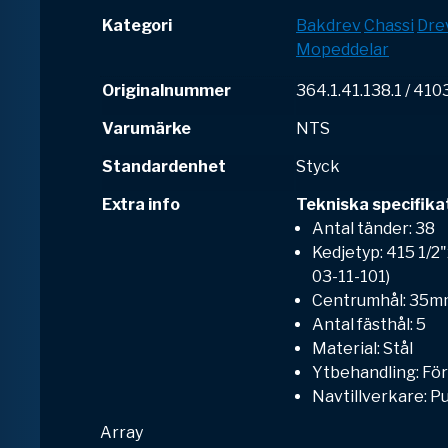
Kategori
Bakdrev
Chassi
Dre
Mopeddelar
Originalnummer
364.1.41.138.1 / 41
Varumärke
NTS
Standardenhet
Styck
Extra info
Tekniska specifika
Antal tänder: 38
Kedjetyp: 415 1/2"
03-11-101)
Centrumhål: 35m
Antal fästhål: 5
Material: Stål
Ytbehandling: För
Navtillverkare: P
Array