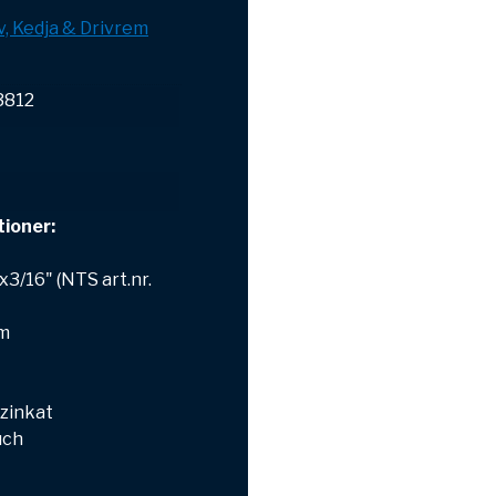
v, Kedja & Drivrem
03812
tioner:
x3/16" (NTS art.nr.
m
zinkat
uch