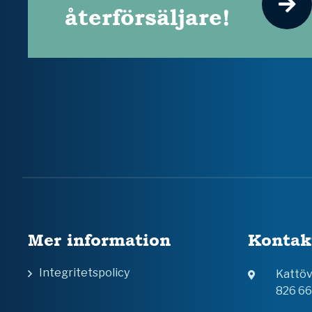
återförsäljare!
Mer information
Kontak
Integritetspolicy
Kattö
826 6