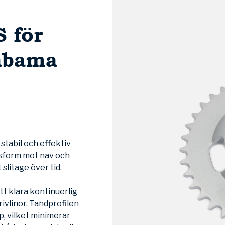
 för
abama
.
 stabil och effektiv
ssform mot nav och
 slitage över tid.
 att klara kontinuerlig
ivlinor. Tandprofilen
, vilket minimerar