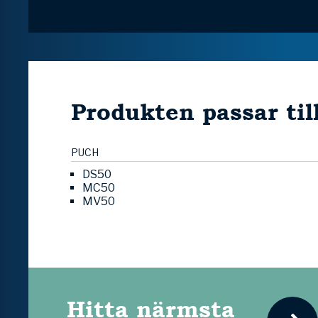
Produkten passar til
PUCH
DS50
MC50
MV50
Hitta närmsta