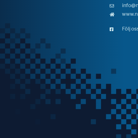
info@n
www.n
Följ o