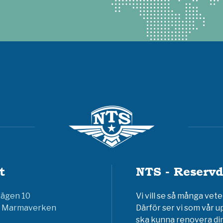
t
NTS - Reservd
vägen 10
Vi vill se så många ve
6 Marmaverken
Därför ser vi som vår u
ska kunna renovera din