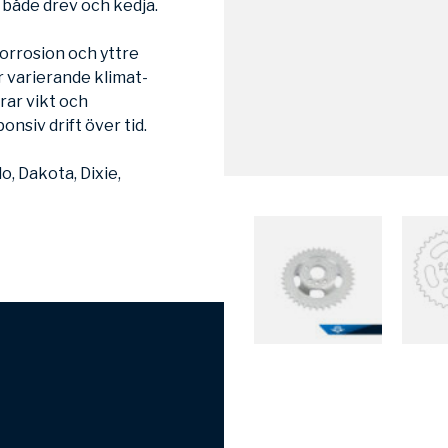
r både drev och kedja.
orrosion och yttre
 varierande klimat-
rar vikt och
ponsiv drift över tid.
, Dakota, Dixie,