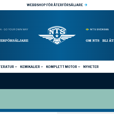
WEBBSHOP FÖR ÅTERFÖRSÄLJARE
 - GO YOUR OWN WAY
NTS SVENSKA
TERFÖRSÄLJARE
OM NTS
BLI Å
TERATUR
KEMIKALIER
KOMPLETT MOTOR
NYHETER