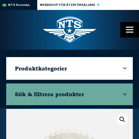
NTS Svenska
WEBBSHOP FÖR ÅTERFÖRSÄLJARE
Produktkategorier
Sök & filtrera
produkter