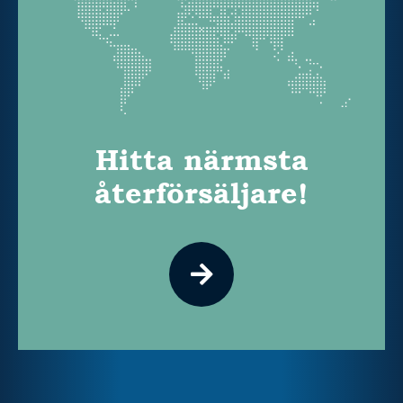
Hitta närmsta
återförsäljare!