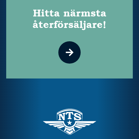
Hitta närmsta
återförsäljare!