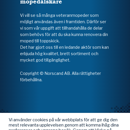
mopedälskare
Vi vill se så många veteranmopeder som
möjligt användas även i framtiden. Därför ser
vi som vår uppgift att tillhandahålla de delar
som behövs för att du ska kunna renovera din
moped till toppskick.
Det har gjort oss till en ledande aktör som kan
erbjuda hög kvalitet, brett sortiment och
mycket god tillgänglighet.
Copyright © Norscand AB. Alla rättigheter
förbehållna.
Vi använder cookies på vår webbplats för att ge dig den
mest relevanta upplevelsen genom att komma ihåg dina