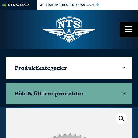
NTS Svenska
WEBBSHOP FÖR ÅTERFÖRSÄLJARE
Produktkategorier
Sök & filtrera
produkter