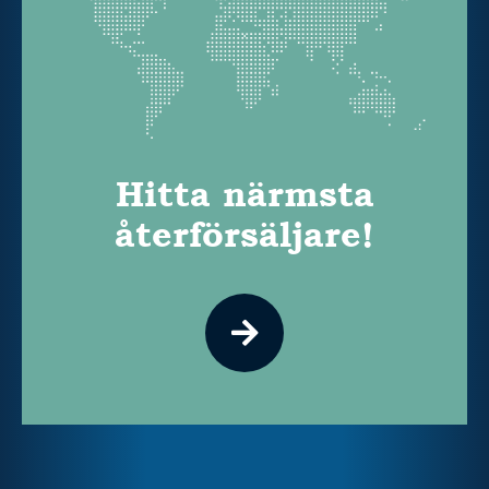
Hitta närmsta
återförsäljare!