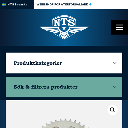
NTS Svenska
WEBBSHOP FÖR ÅTERFÖRSÄLJARE
Produktkategorier
Sök & filtrera
produkter