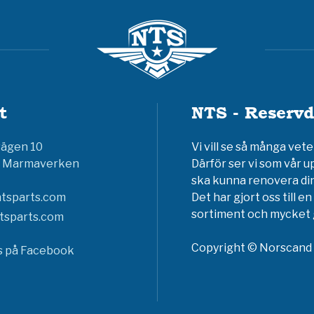
t
NTS - Reservd
vägen 10
Vi vill se så många ve
6 Marmaverken
Därför ser vi som vår u
ska kunna renovera din
tsparts.com
Det har gjort oss till 
sortiment och mycket g
tsparts.com
Copyright © Norscand A
ss på Facebook