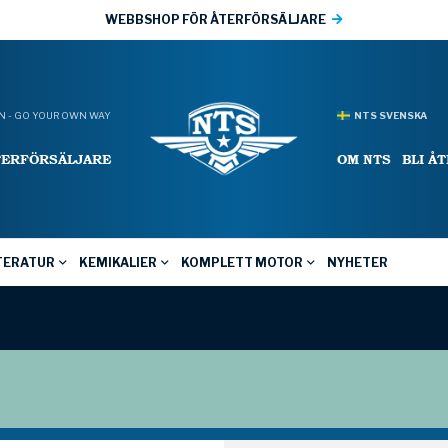
WEBBSHOP FÖR ÅTERFÖRSÄLJARE
 - GO YOUR OWN WAY
NTS SVENSKA
TERFÖRSÄLJARE
OM NTS
BLI Å
TERATUR
KEMIKALIER
KOMPLETT MOTOR
NYHETER