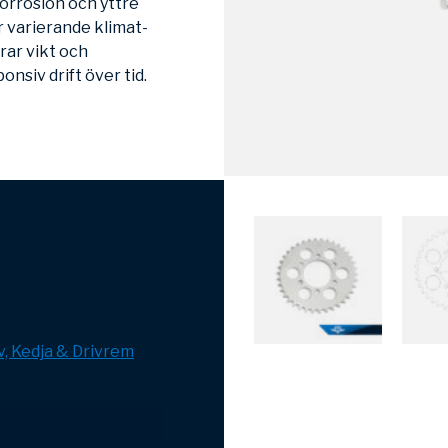
orrosion och yttre
 varierande klimat-
rar vikt och
ponsiv drift över tid.
v, Kedja & Drivrem