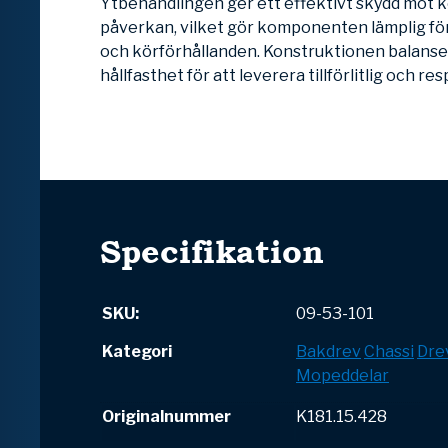
Ytbehandlingen ger ett effektivt skydd mot k
påverkan, vilket gör komponenten lämplig för
och körförhållanden. Konstruktionen balanse
hållfasthet för att leverera tillförlitlig och res
Specifikation
SKU:
09-53-101
Kategori
Bakdrev
Chassi
Dre
Mopeddelar
Originalnummer
K181.15.428