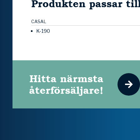
Produkten passar til
CASAL
K-190
Hitta närmsta
återförsäljare!