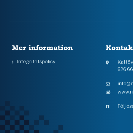
Mer information
Kontak
Integritetspolicy
Kattö
826 6
info@n
www.n
Följ o