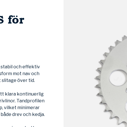
 för
 stabil och effektiv
ssform mot nav och
 slitage över tid.
 att klara kontinuerlig
ivlinor. Tandprofilen
, vilket minimerar
r både drev och kedja.