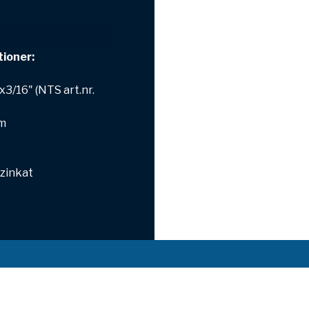
tioner:
x3/16" (NTS art.nr.
m
zinkat